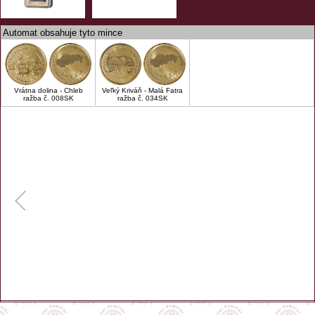
Automat obsahuje tyto mince
Vrátna dolina - Chleb
Veľký Kriváň - Malá Fatra
ražba č. 008SK
ražba č. 034SK