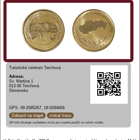
Turistické centrum Terchová
Adresa:
Sv. Martina 1
013 06 Terchová
Slovensko
GPS: 49.2585267, 19.0294656
Zobrazit na mapě
získať trasu
QR kód obsahuje souřadnice místa pro snadné použití ve vašem mobilu.