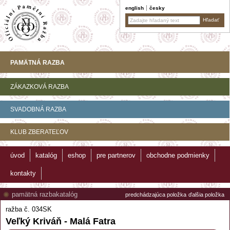
english
česky
PAMÄTNÁ RAZBA
ZÁKAZKOVÁ RAZBA
SVADOBNÁ RAZBA
KLUB ZBERATEĽOV
úvod
katalóg
eshop
pre partnerov
obchodne podmienky
kontakty
pamätná razba
katalóg
predchádzajúca položka
ďalšia položka
ražba č. 034SK
Veľký Kriváň - Malá Fatra