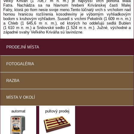
Veľký Kriváň (1 708,7 m n. m.) je najvyšší vrch pohoria Malá
Fatra. Nachádza sa na hlavnom hrebeni Krivánskej časti Malej
Fatry, ktorá po ňom nesie svoje meno.Tento lúčnatý vrch s vrcholom nad
hornou hranicou rozšírenia kosodreviny je výborným vyhliadkovým
bodom s kruhovým výhľadom. Susedí s vrchmi Pekelník (1 609 m n. m.)
a Chleb (1 645,6 m n. m.), od ktorých ho oddeľujú sedlá Bublen
(1 610 m n. m.) a Snilovské sedlo (1 524 m n. m.). Južné, východné a
západné svahy Veľkého Kriváňa sú lavinózne.
PRODEJNÍ MÍSTA
FOTOGALÉRIA
RAZBA
MÍSTA V OKOLÍ
automat
pultový prodej