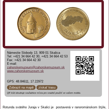
Námestie Slobody 13, 909 01 Skalica
Tel: +421 34 664 42 30, +421 34 664 42 53
Fax: +421 34 664 42 30
E-mail:
zahorskemuzeum@zahorskemuzeum.sk
www.zahorskemuzeum.sk
GPS: 48.84611, 17.22972
Zobrazit na mapě
získať trasu
QR kód obsahuje souřadnice místa pro snadné použití ve vašem mobilu.
Rotunda svätého Juraja v Skalici je postavená v ranorománskom štýle,