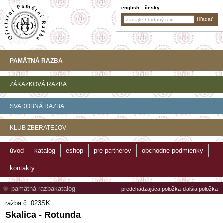
english
česky
PAMÄTNÁ RAZBA
ZÁKAZKOVÁ RAZBA
SVADOBNÁ RAZBA
KLUB ZBERATEĽOV
úvod
katalóg
eshop
pre partnerov
obchodne podmienky
kontakty
pamätná razba
katalóg
predchádzajúca položka
ďalšia položka
ražba č. 023SK
Skalica - Rotunda