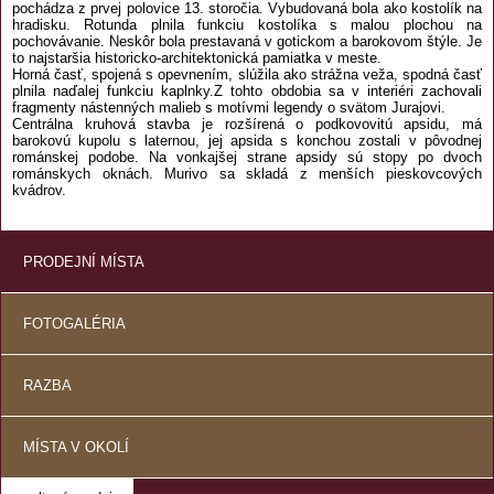
pochádza z prvej polovice 13. storočia. Vybudovaná bola ako kostolík na
hradisku. Rotunda plnila funkciu kostolíka s malou plochou na
pochovávanie. Neskôr bola prestavaná v gotickom a barokovom štýle. Je
to najstaršia historicko-architektonická pamiatka v meste.
Horná časť, spojená s opevnením, slúžila ako strážna veža, spodná časť
plnila naďalej funkciu kaplnky.Z tohto obdobia sa v interiéri zachovali
fragmenty nástenných malieb s motívmi legendy o svätom Jurajovi.
Centrálna kruhová stavba je rozšírená o podkovovitú apsidu, má
barokovú kupolu s laternou, jej apsida s konchou zostali v pôvodnej
románskej podobe. Na vonkajšej strane apsidy sú stopy po dvoch
románskych oknách. Murivo sa skladá z menších pieskovcových
kvádrov.
PRODEJNÍ MÍSTA
FOTOGALÉRIA
RAZBA
MÍSTA V OKOLÍ