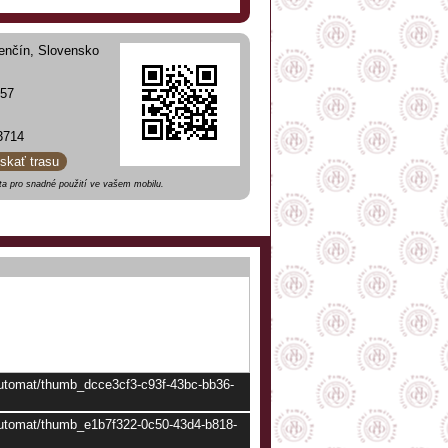
enčín, Slovensko
 57
3714
ískať trasu
a pro snadné použití ve vašem mobilu.
/automat/thumb_dcce3cf3-c93f-43bc-bb36-
/automat/thumb_e1b7f322-0c50-43d4-b818-