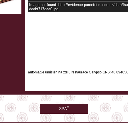
ápoľský hradu pomôcť nemôže, posádka dňa 15.
Image not found: http://evidence.pametni-mince.cz/data/f/
čestný odchod s poctami. V Paláci Zápoľských
deabf717dae0.jpg
azov z Ilešháziovskej zbierky, ktorá sa radí
ým kolekciám na Slovensku. Jej umelecko -
e Slovenska a patrí ku kultúrnemu bohatstvu
ých obrazov reprezentuje viacero umeleckých
, cez baroko po romantizmus. Okrem významnej
u, zátišia, poľovnícke motívy, maríny, batálie
tter, Daniel Schmidelli, Jean Luicxs či Daniel
maliarstva svojej doby.
ediného zraniteľného miesta hradu, tiahleho sedla
žnej strany. Všetky útoky na hradné opevnenia
é Južné opevnenie preťalo sedlo dvoma suchými
so strieľňami a smolnými nosmi. Vtedy už
dve delostrelecké bašty nového renesančného
nská veža, umiestnené v stredovej osi obrany.
automat je umístěn na zdi u restaurace Calypso
GPS: 48.894056
fortifikačný systém, v strednej Európe ojedinelý.
e i budova kasární pre hradnú posádku, vedľa
a Zápoľského zrodila i jednu z najstarších
lásky
.
 násilie. Hostil vo svojich múroch korunované
a v blízkosti hraníc troch kráľovstiev ho priam
chôdzok a stretnutí. 24. augusta 1335 sa na
rokovaniach poľský kráľ Kazimír, uhorský kráľ
SPÄŤ
ý kráľ Jan Luxemburský sprevádzaný taktiež
riekol titulu poľského kráľa, začo si ponechal
1362 tu opäť prebehli mierové rokovania medzi
m IV. Obaja panovníci tu vyriešili svoje spory