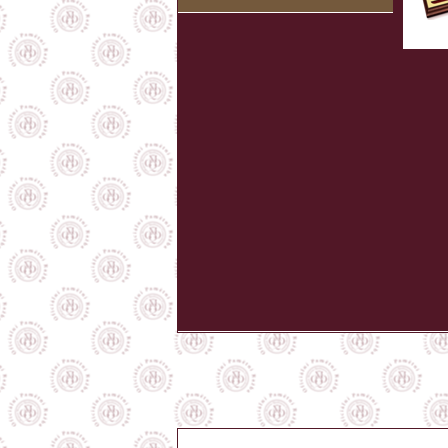
prachárne a po tom, čo bolo zrejmé, že Z
júna hrad vzdala za osobnú bezpečnosť a 
umiestnilo Trenčianske múzeum súbor obr
k najkomplexnejším šľachtickým umeleck
historický význam však presahuje hranic
zjednotenej Európy. Takmer sto vystaven
slohov a žánrov, od neskorej renesancie
portrétnej zložky zahŕňa krajinársku tvorb
i sakrálne obrazy. Mená ako J. K. Hoffsted
Michorn patria najvýznamenším osobnostiam 
Zápoľskovci sa rozhodli vyriešiť i problém j
Breziny naväzujúceho na hradnú skalu z ju
boli a mohli byť vedené iba odtiaľto. Nov
priekopami a troma hradobnými pásmi 
zastarávajúci gotický systém posilnili 
rondelového typu, Jeremiášova bašta a Mly
Z architektonického hľadiska ide o unikátny 
Nemenej unikátnou stavbou z tejto doby j
druhej hradnej brány. Doba vlády Štefan
a najkrajších slovenských povestí o
Studni 
Trenčiansky hrad však nezažil iba vojnu a
hlavy takmer z celej Európy. Výhodná poloh
predurčovala za miesto diplomatických s
Trenčianskom hrade stretli pri mierových 
Karol Róbert so synom Ľudovítom a česk
svojím synom Karolom. Český panovník sa z
Piastovské vojvodstvo v Sliezsku. V roku 
Ľudovítom Veľkým a rímskym cisárom Karolo