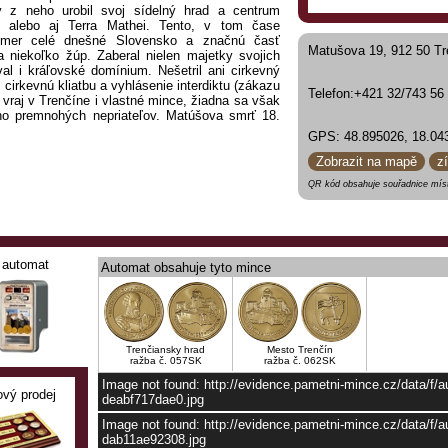
ý z neho urobil svoj sídelný hrad a centrum
“ alebo aj Terra Mathei. Tento, v tom čase
akmer celé dnešné Slovensko a značnú časť
Matušova 19, 912 50 Tr
 niekoľko žúp. Zaberal nielen majetky svojich
val i kráľovské domínium. Nešetril ani cirkevný
cirkevnú kliatbu a vyhlásenie interdiktu (zákazu
Telefon:+421 32/743 56
 vraj v Trenčíne i vlastné mince, žiadna sa však
eho premnohých nepriateľov. Matúšova smrť 18.
pad jeho „kráľovstva“, ale stala sa základom
GPS: 48.895026, 18.04
 hrob nikdy nikto nenašiel, stal sa obľúbeným
adačov pokladov i serióznych historikov. Povesť
Zobrazit na mapě
z
nej a zlatej truhle s obrovskými pokladmi. Akosi
QR kód obsahuje souřadnice míst
rti „Biča božieho“, hunského kráľa Attilu.
ej koruny, čiže kráľa Karola.
ov palác, ktorého stavba sa pripisuje synovi
vätý či Veľký. Trenčianske múzeum pripravilo
palných zbraní z obdobia 13. až 19. storočia.
automat
Automat obsahuje tyto mince
súčasti neskorogotickej zbroje. Z palných zbraní
ole, pruské „ihlovky“, bohato zdobené lovecké
džáry a pušky.
reprezentuje i Barborin palác, ktorý vraj dal
svoju druhú manželku Barboru Cellskú v dobe,
Trenčiansky hrad
Mesto Trenčín
ražba č. 057SK
ražba č. 062SK
orine venné majetky. Posledným, tretím palácom
, pochádzajúci z obdobia panstva mocnej rodiny
Image not found: http://evidence.pametni-mince.cz/data/f
ový prodej
u s prvkami rannej renesancie postaviť zrejme
deabf717dae0.jpg
á Tešínska. Ich syn, neskorší uhorský kráľ Ján
Image not found: http://evidence.pametni-mince.cz/data/f
ého vojvodcu Johana Katzianera, ktorého vojská
dab11ae92308.jpg
ovaní delami, ktoré spôsobilo výbuch hradnej