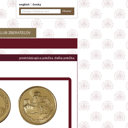
english
česky
KLUB ZBERATEĽOV
predchádzajúca položka
ďalšia položka