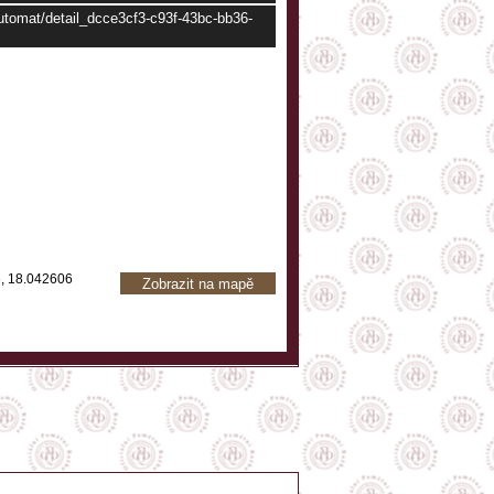
automat/detail_dcce3cf3-c93f-43bc-bb36-
, 18.042606
Zobrazit na mapě