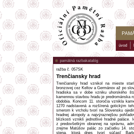
PAM
úvod
pamätná razba
katalóg
ražba č. 057SK
Trenčiansky hrad
Trenčiansky hrad vznikol na mieste star
bronzovej cez Keltov a Germánov až po slo
hradiska sa v dobe vzniku uhorského štá
kamennou stavbou hradu je predrománska r
obdobia. Koncom 11. storočia vznikla kame
1270 nadstavená a rozšírená gotickým te
smerom k vrcholu tvorí na Slovensku ojedin
hradnej akropoly a najvýraznejšou pohľad
blízkosti vznikli jednotlivé hradné paláce.
z predovšetkým obrannej na správnu, admi
zrejme Matúšov palác zo začiatku 14. sto
stena, ktorá dnes tvorí súčasť Bar