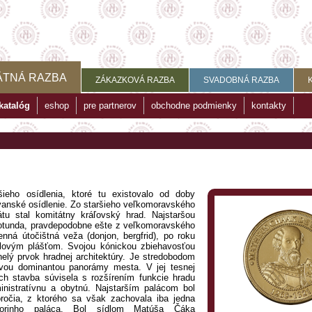
ÄTNÁ RAZBA
ZÁKAZKOVÁ RAZBA
SVADOBNÁ RAZBA
katalóg
eshop
pre partnerov
obchodne podmienky
kontakty
šieho osídlenia, ktoré tu existovalo od doby
vanské osídlenie. Zo staršieho veľkomoravského
tu stal komitátny kráľovský hrad. Najstaršou
otunda, pravdepodobne ešte z veľkomoravského
nná útočištná veža (donjon, bergfrid), po roku
hlovým plášťom. Svojou kónickou zbiehavosťou
elý prvok hradnej architektúry. Je stredobodom
ovou dominantou panorámy mesta. V jej tesnej
 Ich stavba súvisela s rozšírením funkcie hradu
nistratívnu a obytnú. Najstarším palácom bol
ročia, z ktorého sa však zachovala iba jedna
borinho paláca. Bol sídlom Matúša Čáka