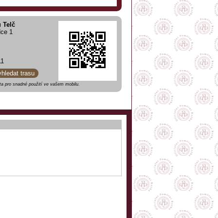
 Telč
dce 1
11
yhledat trasu
a pro snadné použití ve vašem mobilu.