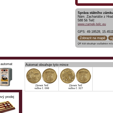
Správa státního zámku
Nám. Zachariáše z Hra
588 56 Telč
www.zamek-telc.eu
GPS: 49.18528, 15.451
Zobrazit na mapě
v
QR kód obsahuje souřadnice míst
automat
Automat obsahuje tyto mince
Zámek Telč
Zámek Telč
ražba č. 098
ražba č. 327
ový prodej