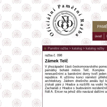
PAMĚ
úvod
Pamětní ražba
>
katalog
>
katalog ražby
ražba č. 098
Zámek Telč
V jihozápadní části českomoravského pomez
památky bohaté město Telč. Komplex
renesančními a barokními domy tvoří jede
republice. K užšímu konci náměstí přilé
architektury. Jádrem dnešního areálu byl 
získali páni z Hradce a rozšířili na vodní 
Zachariáš z Hradce s budováním rezidenčníh
řídil A. Ericer na jehož dílo navázal dalšími