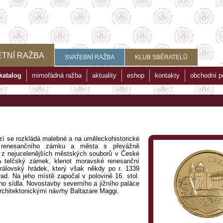
TNÍ RAŽBA
SVATEBNÍ RAŽBA
KLUB SBĚRATELŮ
katalog
mimořádná ražba
aktuality
eshop
kontakty
obchodní 
í se rozkládá malebné a na uměleckohistorické
 renesančního zámku a města s převážně
n z nejucelenějších městských souborů v České
há telčský zámek, klenot moravské renesanční
královský hrádek, který však někdy po r. 1339
hrad. Na jeho místě započal v polovině 16. stol.
o sídla. Novostavby severního a jižního paláce
 architektonickými návrhy Baltazare Maggi.