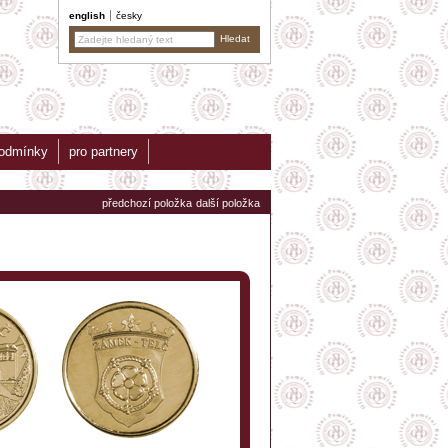
english
česky
podmínky
pro partnery
předchozí položka
další položka