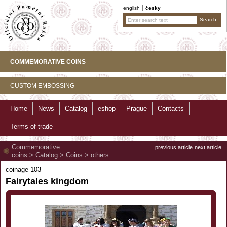
english
česky
COMMEMORATIVE COINS
CUSTOM EMBOSSING
Home
News
Catalog
eshop
Prague
Contacts
Terms of trade
Commemorative
previous article
next article
coins
>
Catalog
>
Coins
>
others
coinage 103
Fairytales kingdom