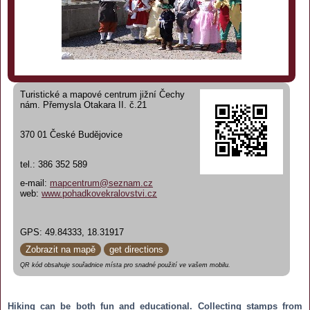
Turistické a mapové centrum jižní Čechy
nám. Přemysla Otakara II. č.21
370 01 České Budějovice
tel.: 386 352 589
e-mail:
mapcentrum@seznam.cz
web:
www.pohadkovekralovstvi.cz
GPS: 49.84333, 18.31917
Zobrazit na mapě
get directions
QR kód obsahuje souřadnice místa pro snadné použití ve vašem mobilu.
Hiking can be both fun and educational. Collecting stamps from